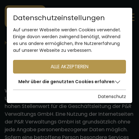
Datenschutzeinstellungen
Auf unserer Webseite werden Cookies verwendet.
Einige davon werden zwingend benötigt, während
Home
Datenschutz
es uns andere ermöglichen, Ihre Nutzererfahrung
auf unserer Webseite zu verbessern.
Datenschutz
ALLE AKZEPTIEREN
Mehr über die genutzten Cookies erfahren
Wir freuen uns sehr über Ihr Interesse an unserem
Datenschutz
Unternehmen. Datenschutz hat einen besonders
hohen Stellenwert für die Geschäftsleitung der P&R
Verwaltungs GmbH. Eine Nutzung der Internetseiten
der P&R Verwaltungs GmbH ist grundsätzlich ohne
jede Angabe personenbezogener Daten möglich.
Sofern eine betroffene Person besondere Services