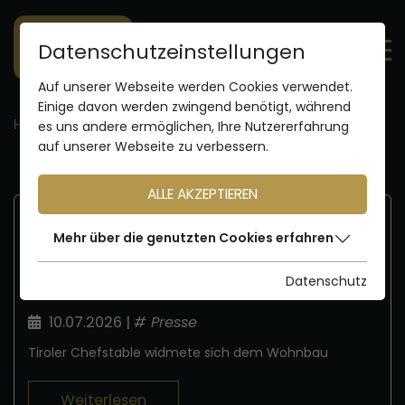
Datenschutzeinstellungen
Auf unserer Webseite werden Cookies verwendet.
Einige davon werden zwingend benötigt, während
Home
Chef's Table
es uns andere ermöglichen, Ihre Nutzererfahrung
auf unserer Webseite zu verbessern.
ALLE AKZEPTIEREN
Chef's Table
Mehr über die genutzten Cookies erfahren
immobilien investment
Datenschutz
10.07.2026
|
#
Presse
Tiroler Chefstable widmete sich dem Wohnbau
Weiterlesen